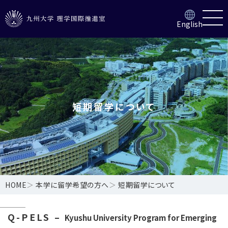
English
短期留学について
HOME
＞
本学に留学希望の方へ
＞
短期留学について
Q-PELS –
Kyushu University Program for Emerging