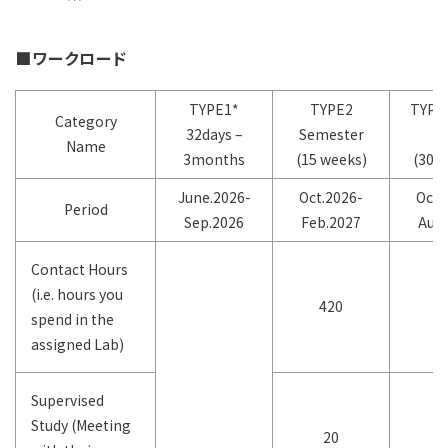
■ワークロード
TYPE1*
TYPE2
TYPE3
Category
32days –
Semester
ye
Name
3months
(15 weeks)
(30 w
June.2026-
Oct.2026-
Oct.
Period
Sep.2026
Feb.2027
Aug.
Contact Hours
(i.e. hours you
420
8
spend in the
assigned Lab)
Supervised
Study (Meeting
20
4