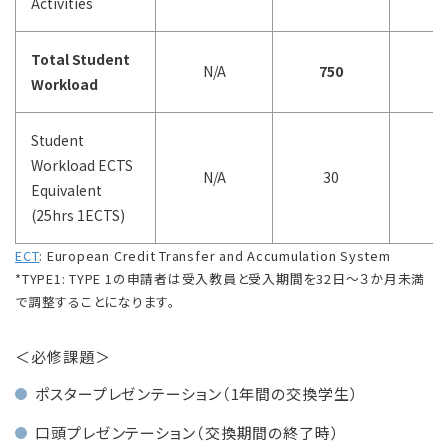
Activities
Total Student
N/A
750
15
Workload
Student
Workload ECTS
N/A
30
6
Equivalent
(25hrs 1ECTS)
ECT
: European Credit Transfer and Accumulation System
*TYPE1: TYPE 1の申請者は受入教員と受入期間を32日～３か月未満
で調整することになります。
＜必修課題＞
ポスタープレゼンテーション（1年間の交換学生）
口頭プレゼンテーション（交換期間の終了時）