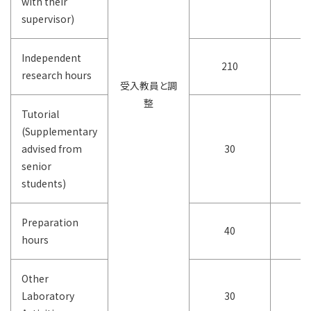
with their
supervisor)
Independent
210
4
research hours
受入教員と調
整
Tutorial
(Supplementary
advised from
30
6
senior
students)
Preparation
40
8
hours
Other
Laboratory
30
6